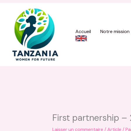
Aller
au
contenu
Accueil
Notre mission
First partnership –
Laisser un commentaire
/
Article
/ P